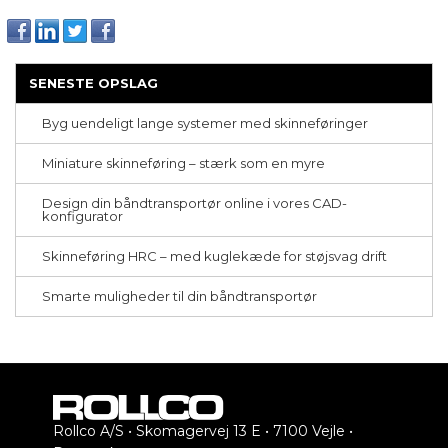
SENESTE OPSLAG
Byg uendeligt lange systemer med skinneføringer
Miniature skinneføring – stærk som en myre
Design din båndtransportør online i vores CAD-
konfigurator
Skinneføring HRC – med kuglekæde for støjsvag drift
Smarte muligheder til din båndtransportør
Rollco A/S • Skomagervej 13 E • 7100 Vejle •