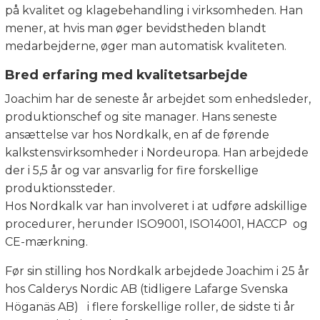
på kvalitet og klagebehandling i virksomheden. Han
mener, at hvis man øger bevidstheden blandt
medarbejderne, øger man automatisk kvaliteten.
Bred erfaring med kvalitetsarbejde
Joachim har de seneste år arbejdet som enhedsleder,
produktionschef og site manager. Hans seneste
ansættelse var hos Nordkalk, en af de førende
kalkstensvirksomheder i Nordeuropa. Han arbejdede
der i 5,5 år og var ansvarlig for fire forskellige
produktionssteder.
Hos Nordkalk var han involveret i at udføre adskillige
procedurer, herunder ISO9001, ISO14001, HACCP
og
CE-mærkning.
Før sin stilling hos Nordkalk arbejdede Joachim i 25 år
hos Calderys Nordic AB (
tidligere Lafarge Svenska
Höganäs AB)
i flere forskellige roller, de sidste ti år