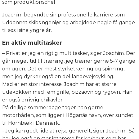
som produktionschef.
Joachim begyndte sin professionelle karriere som
uddannet skibsingeniør og arbejdede nogle få gange
til søs i sine yngre år.
En aktiv multitasker
– Privat er jeg en rigtig multitasker, siger Joachim. Der
går meget tid til træning, jeg træner gerne 5-7 gange
om ugen. Det er mest styrketræning og spinning,
men jeg dyrker også en del landevejscykling.
Mad er en stor interesse. Joachim har et større
udekøkken med fem grille, pizzaovn og rygovn. Han
er også en ivrig chiliavler.
På dejlige sommerdage tager han gerne
motorbåden, som ligger i Höganäs havn, over sundet
til Hornbæk i Danmark.
- Jeg kan godt lide at rejse generelt, siger Joachim. Så
har jeg også en stor interesse for krybdyr, som har