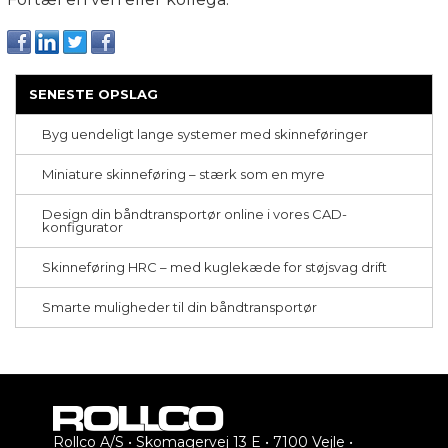
SENESTE OPSLAG
Byg uendeligt lange systemer med skinneføringer
Miniature skinneføring – stærk som en myre
Design din båndtransportør online i vores CAD-
konfigurator
Skinneføring HRC – med kuglekæde for støjsvag drift
Smarte muligheder til din båndtransportør
Rollco A/S • Skomagervej 13 E • 7100 Vejle •