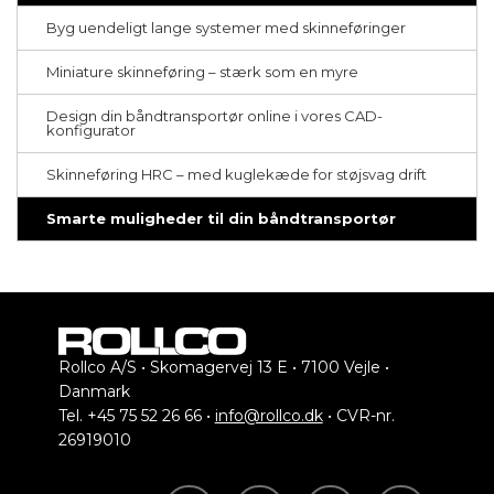
Byg uendeligt lange systemer med skinneføringer
Miniature skinneføring – stærk som en myre
Design din båndtransportør online i vores CAD-
konfigurator
Skinneføring HRC – med kuglekæde for støjsvag drift
Smarte muligheder til din båndtransportør
Rollco A/S • Skomagervej 13 E • 7100 Vejle •
Danmark
Tel. +45 75 52 26 66 •
info@rollco.dk
• CVR-nr.
26919010