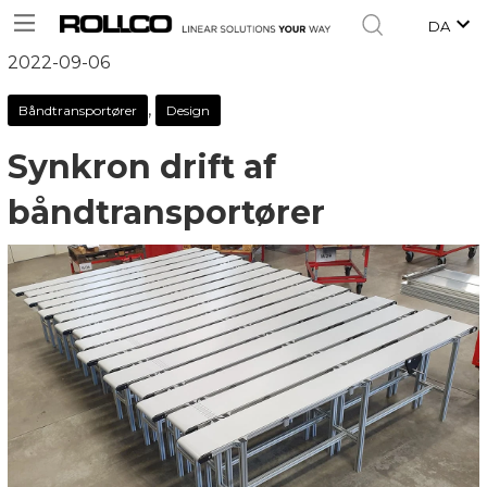
DA
2022-09-06
,
Båndtransportører
Design
Synkron drift af
båndtransportører