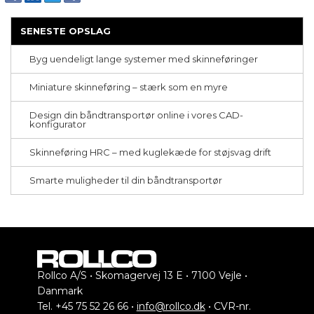
SENESTE OPSLAG
Byg uendeligt lange systemer med skinneføringer
Miniature skinneføring – stærk som en myre
Design din båndtransportør online i vores CAD-
konfigurator
Skinneføring HRC – med kuglekæde for støjsvag drift
Smarte muligheder til din båndtransportør
Rollco A/S • Skomagervej 13 E • 7100 Vejle •
Danmark
Tel. +45 75 52 26 66 •
info@rollco.dk
• CVR-nr.