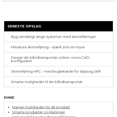
Rulleføring
Aluminiumsrammer
Båndtransportører
Kuglespindler
Lagerautomatisering
SENESTE OPSLAG
Montering
Bæredygtighed
Byg uendeligt lange systemer med skinneføringer
CNC-bearbejdning
Ergonomi
Miniature skinneføring – stærk som en myre
Udtræksskinner
Vælg & Placer
Formatændringer
Design din båndtransportør online i vores CAD-
konfigurator
Parallellitetsudfordring
Special maskiner
Skinneføring HRC – med kuglekæde for støjsvag drift
Tandremstransportører
Afskærmning
Smarte muligheder til din båndtransportør
Aksler
Akturatorer
Flerakset system
Fødevareindustri
EMNE
Planetgear
Positioneringssystemer
Mange muligheder for dit produkt
Renrumsmiljø
Smarte produkter og løsninger
Vedligeholdelse
Følg med til bearbejdningsafdelingen