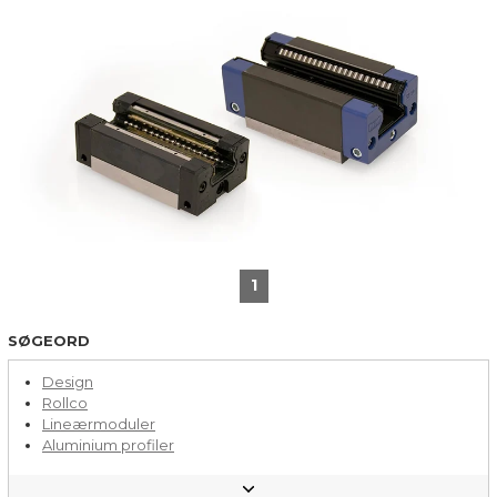
1
SØGEORD
Design
Rollco
Lineærmoduler
Aluminium profiler
Kugleføring
Indkøbstips