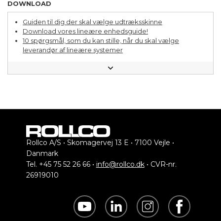
DOWNLOAD
Guiden til dig der skal vælge udtræksskinne
Download vores lineære enhedsguide!
10 spørgsmål, som du kan stille, når du skal vælge
leverandør af lineære systemer
Skinneføringsguiden
Rollco A/S • Skomagervej 13 E • 7100 Vejle •
Danmark
Tel. +45 75 52 26 66 •
info@rollco.dk
• CVR-nr.
26919010