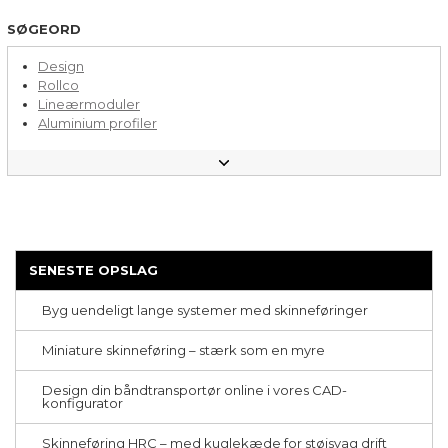
SØGEORD
Design
Rollco
Lineærmoduler
Aluminium profiler
Kugleføring
Indkøbstips
Rulleføring
Aluminiumsrammer
Båndtransportører
Kuglespindler
Lagerautomatisering
SENESTE OPSLAG
Montering
Bæredygtighed
Byg uendeligt lange systemer med skinneføringer
CNC-bearbejdning
Ergonomi
Miniature skinneføring – stærk som en myre
Udtræksskinner
Vælg & Placer
Formatændringer
Design din båndtransportør online i vores CAD-
konfigurator
Parallellitetsudfordring
Special maskiner
Skinneføring HRC – med kuglekæde for støjsvag drift
Tandremstransportører